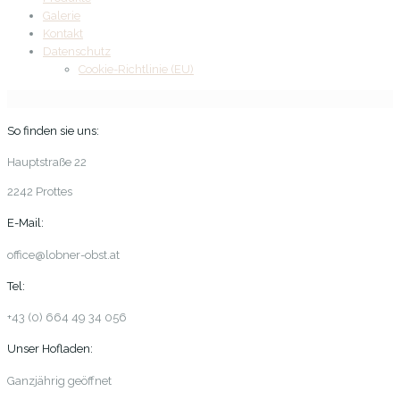
Galerie
Kontakt
Datenschutz
Cookie-Richtlinie (EU)
So finden sie uns:
Hauptstraße 22
2242 Prottes
E-Mail:
office@lobner-obst.at
Tel:
+43 (0) 664 49 34 056
Unser Hofladen:
Ganzjährig geöffnet