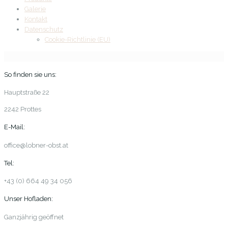
Galerie
Kontakt
Datenschutz
Cookie-Richtlinie (EU)
So finden sie uns:
Hauptstraße 22
2242 Prottes
E-Mail:
office@lobner-obst.at
Tel:
+43 (0) 664 49 34 056
Unser Hofladen:
Ganzjährig geöffnet