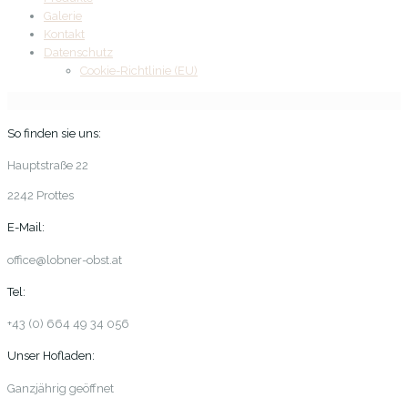
Galerie
Kontakt
Datenschutz
Cookie-Richtlinie (EU)
So finden sie uns:
Hauptstraße 22
2242 Prottes
E-Mail:
office@lobner-obst.at
Tel:
+43 (0) 664 49 34 056
Unser Hofladen:
Ganzjährig geöffnet