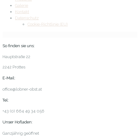
Galerie
Kontakt
Datenschutz
Cookie-Richtlinie (EU)
So finden sie uns:
Hauptstraße 22
2242 Prottes
E-Mail:
office@lobner-obst.at
Tel:
+43 (0) 664 49 34 056
Unser Hofladen:
Ganzjährig geöffnet